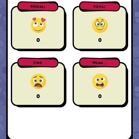
GENIAL!
COOL!
0
0
WOAH...
OMG
0
0