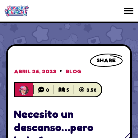
SHARE
ABRIL 26, 2023
BLOG
0
5
3.5K
Necesito un
descanso…pero