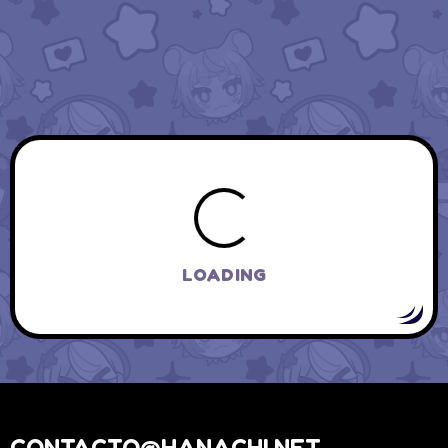
SHARE
ABRIL 16, 2023
BLOG
2
5
7.1K
Ahora soy aesthetic,
Matsuri y
planificando cositas