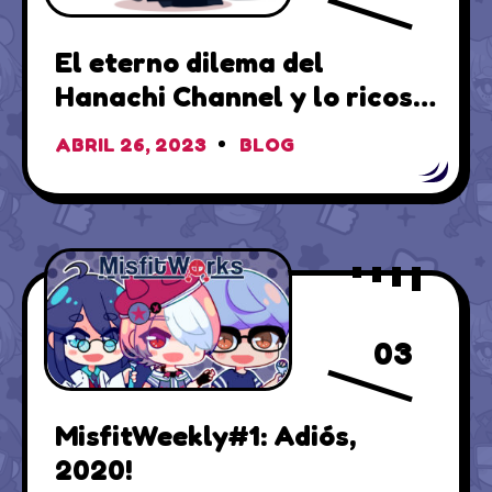
El eterno dilema del
Hanachi Channel y lo ricos
que son los waffles…
ABRIL 26, 2023
BLOG
03
MisfitWeekly#1: Adiós,
2020!