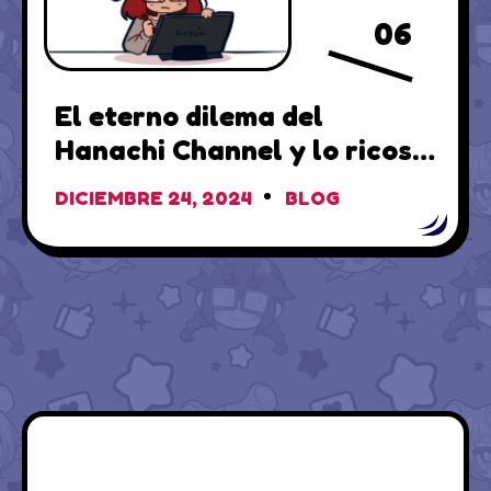
06
El eterno dilema del
Hanachi Channel y lo ricos
que son los waffles…
DICIEMBRE 24, 2024
BLOG