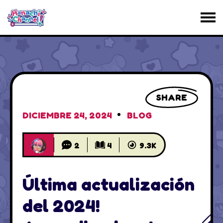
SHARE
DICIEMBRE 24, 2024
BLOG
2
4
9.3K
Última actualización
del 2024!