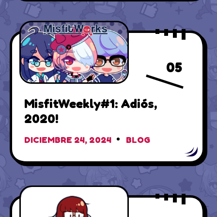
05
MisfitWeekly#1: Adiós,
2020!
DICIEMBRE 24, 2024
BLOG