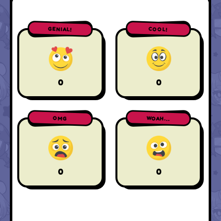
GENIAL!
COOL!
0
0
WOAH...
OMG
0
0