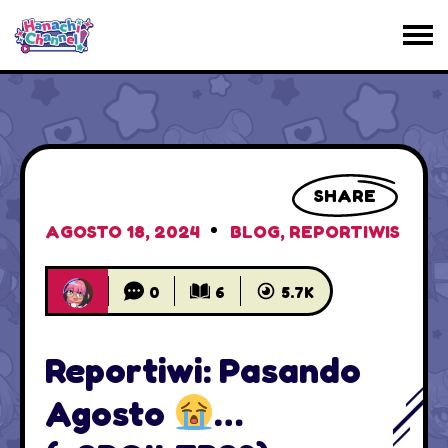
SHARE
AGOSTO 18, 2024
BLOG
,
REPORTIWIS
0
6
5.7K
Reportiwi: Pasando
Agosto
…