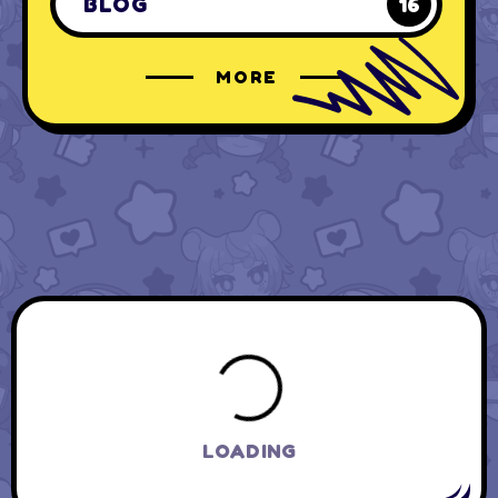
BLOG
16
MORE
LOADING