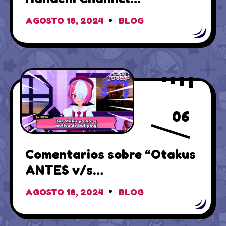
AGOSTO 18, 2024
BLOG
06
Comentarios sobre “Otakus
ANTES v/s
AHORA”(+Actualizaciones)
AGOSTO 18, 2024
BLOG