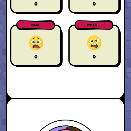
0
0
WOAH...
OMG
0
0