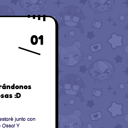
01
sas :D
estaré junto con
o Ossa! Y