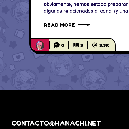
obviamente, hemos estado preparand
algunas relacionadas al canal (y una 
siquiera tiene que ver con la feria 
interesante!): Primero: Tríptico gratui
READ MORE
aunque no
0
3
3.9K
CONTACTO@HANACHI.NET