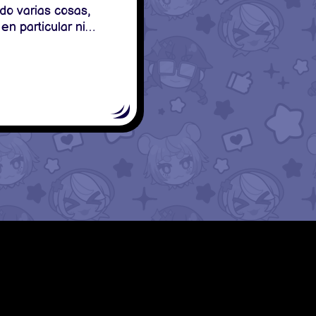
o varias cosas,
en particular ni
pero es algo muy
to del canal! Pos sí,