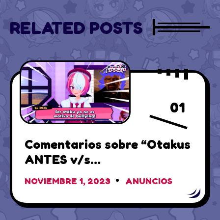
RELATED POSTS
01
Comentarios sobre “Otakus
ANTES v/s
AHORA”(+Actualizaciones)
NOVIEMBRE 1, 2023
ANUNCIOS