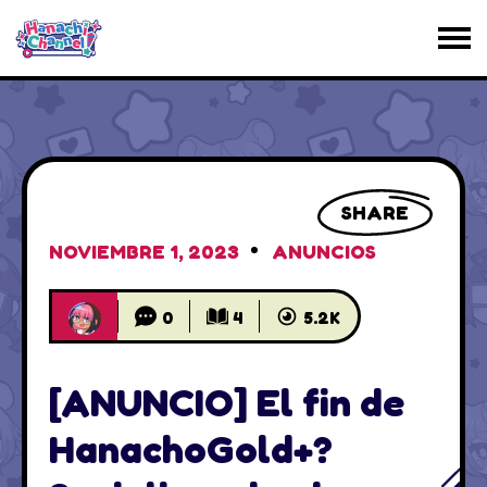
SHARE
NOVIEMBRE 1, 2023
ANUNCIOS
0
4
5.2K
[ANUNCIO] El fin de
HanachoGold+?