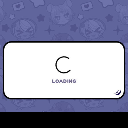
SHARE
JUNIO 5, 2023
BLOG
0
6
3.5K
El eterno dilema del
Hanachi Channel y lo