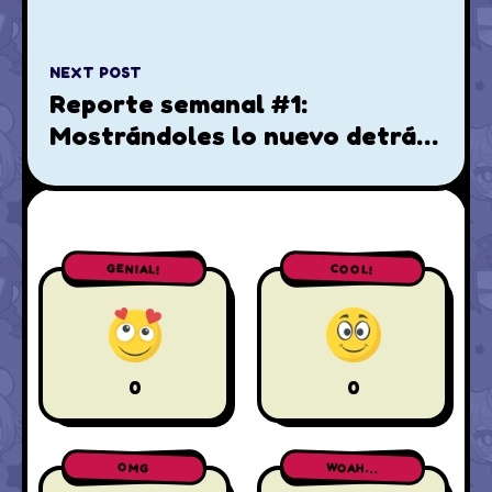
NEXT POST
Reporte semanal #1:
Mostrándoles lo nuevo detrás
de Hanachi Channel!
GENIAL!
COOL!
0
0
WOAH...
OMG