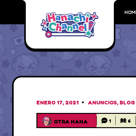
HOM
ENERO 17, 2021
ANUNCIOS
,
BLOG
1
6
OTRA HANA