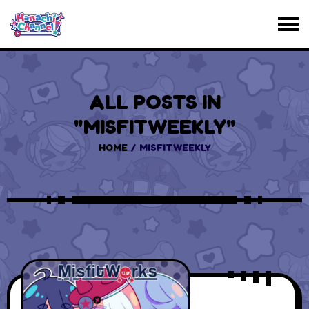
ALL POSTS IN
"MISFITWEEKLY"
HOME
MISFITWEEKLY