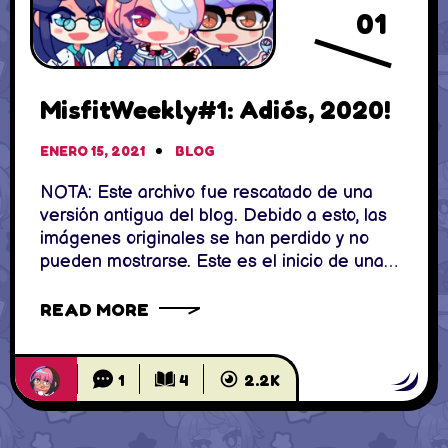
01
MisfitWeekly#1: Adiós, 2020!
ENERO 15, 2021
BLOG
NOTA: Este archivo fue rescatado de una
versión antigua del blog. Debido a esto, las
imágenes originales se han perdido y no
pueden mostrarse. Este es el inicio de una
nueva sección en la página: recuentos
semanales (más o menos) de las actividades
READ MORE
de MisfitWorks. No quería volver a abrirme
un patreon para estas cosas
1
4
2.2K